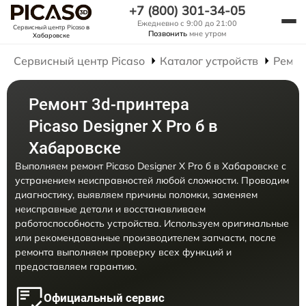
+7 (800) 301-34-05
Ежедневно с 9:00 до 21:00
Сервисный центр Picaso
в
Позвонить
мне утром
Хабаровске
Сервисный центр Picaso
Каталог устройств
Ремон
Ремонт 3d-принтера
Picaso Designer X Pro б в
Хабаровске
Выполняем ремонт Picaso Designer X Pro б в Хабаровске с
устранением неисправностей любой сложности. Проводим
диагностику, выявляем причины поломки, заменяем
неисправные детали и восстанавливаем
работоспособность устройства. Используем оригинальные
или рекомендованные производителем запчасти, после
ремонта выполняем проверку всех функций и
предоставляем гарантию.
Официальный сервис